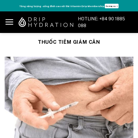
Skip
Tăng năng lượng - sống đỉnh cao với thẻ Vitamin Drip Membership.
Xem ngay ➝
to
content
HOTLINE: +84 90 1885
088
THUỐC TIÊM GIẢM CÂN