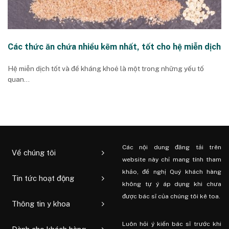
Các thức ăn chứa nhiều kẽm nhất, tốt cho hệ miễn dịch
Hệ miễn dịch tốt và đề kháng khoẻ là một trong những yếu tố
quan...
Các nội dung đăng tải trên
Về chúng tôi
website này chỉ mang tính tham
khảo, đề nghị Quý khách hàng
Tin tức hoạt động
không tự ý áp dụng khi chưa
được bác sĩ của chúng tôi kê toa.
Thông tin y khoa
Luôn hỏi ý kiến ​​bác sĩ trước khi