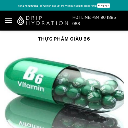
Skip
Tăng năng lượng - sống đỉnh cao với thẻ Vitamin Drip Membership.
Xem ngay ➝
to
content
HOTLINE: +84 90 1885
088
THỰC PHẨM GIÀU B6