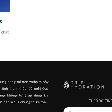
g
n chất
dung đăng tải trên website này
 tính tham khảo, đề nghị Quý
àng không tự ý áp dụng khi
THEO DÕI TIN
 bác sĩ của chúng tôi kê toa.