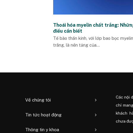
Thoái hóa myelin chất trắng: Nhữn
điều cần biết
Tế bào thần kinh, với lớp bao bọc myeli
trắng, là nền tảng của...
Các nội 
Về chúng tôi
chỉ mang
khách h
Tin tức hoạt động
chưa được
Thông tin y khoa