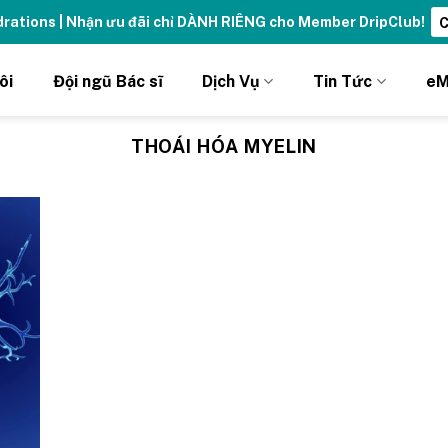
ydrations | Nhận ưu đãi chỉ DÀNH RIÊNG cho Member DripClub!
C
ôi
Đội ngũ Bác sĩ
Dịch Vụ
Tin Tức
eM
THOÁI HÓA MYELIN