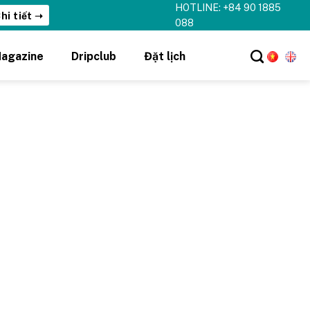
HOTLINE: +84 90 1885
hi tiết ➝
088
agazine
Dripclub
Đặt lịch