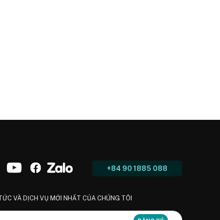
+84 90 1885 088
 TỨC VÀ DỊCH VỤ MỚI NHẤT CỦA CHÚNG TÔI