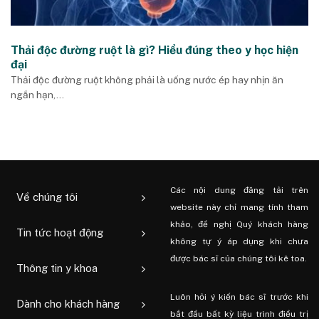
Thải độc đường ruột là gì? Hiểu đúng theo y học hiện
đại
Thải độc đường ruột không phải là uống nước ép hay nhịn ăn
ngắn hạn,...
Các nội dung đăng tải trên
Về chúng tôi
website này chỉ mang tính tham
khảo, đề nghị Quý khách hàng
Tin tức hoạt động
không tự ý áp dụng khi chưa
được bác sĩ của chúng tôi kê toa.
Thông tin y khoa
Luôn hỏi ý kiến ​​bác sĩ trước khi
Dành cho khách hàng
bắt đầu bất kỳ liệu trình điều trị