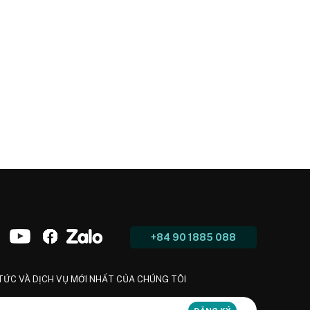
+84 90 1885 088
 TỨC VÀ DỊCH VỤ MỚI NHẤT CỦA CHÚNG TÔI