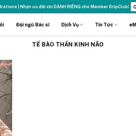
ydrations | Nhận ưu đãi chỉ DÀNH RIÊNG cho Member DripClub!
C
ôi
Đội ngũ Bác sĩ
Dịch Vụ
Tin Tức
eM
TẾ BÀO THẦN KINH NÃO