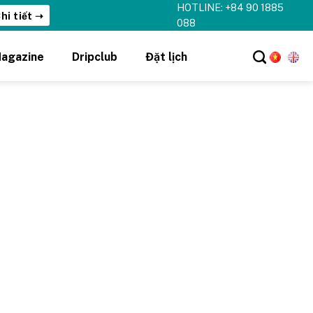
HOTLINE: +84 90 1885
hi tiết ➝
088
agazine
Dripclub
Đặt lịch