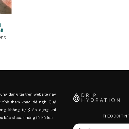
g
hế
ợng
dung đăng tải trên website này
 tính tham khảo, đề nghị Quý
àng không tự ý áp dụng khi
THEO DÕI TIN
 bác sĩ của chúng tôi kê toa.