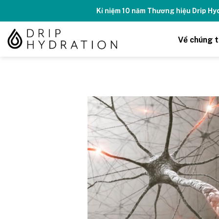
Skip
Kỉ niệm 10 năm Thương hiệu Drip H
to
content
Về chúng t