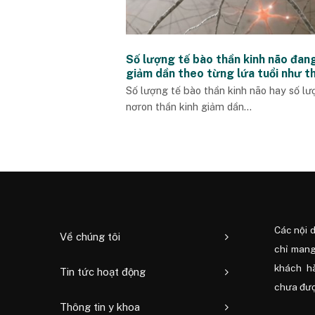
Số lượng tế bào thần kinh não đan
giảm dần theo từng lứa tuổi như t
nào?
Số lượng tế bào thần kinh não hay số lư
nơron thần kinh giảm dần...
Các nội 
Về chúng tôi
chỉ mang
khách h
Tin tức hoạt động
chưa được
Thông tin y khoa