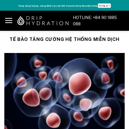
Skip
Tăng năng lượng - sống đỉnh cao với thẻ Vitamin Drip Membership.
Xem ngay ➝
to
content
HOTLINE: +84 90 1885
088
TẾ BÀO TĂNG CƯỜNG HỆ THỐNG MIỄN DỊCH