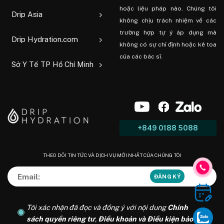
hoặc liệu pháp nào. Chúng tôi
Drip Asia
không chịu trách nhiệm về các
trường hợp tự ý áp dụng mà
Drip Hydration.com
không có sự chỉ định hoặc kê toa
của các bác sĩ.
Sở Y Tế TP Hồ Chí Minh
+849 0188 5088
THEO DÕI TIN TỨC VÀ DỊCH VỤ MỚI NHẤT CỦA CHÚNG TÔI
Tôi xác nhận đã đọc và đồng ý với nội dung
Chính
sách quyền riêng tư
,
Điều khoản và Điều kiện bảo