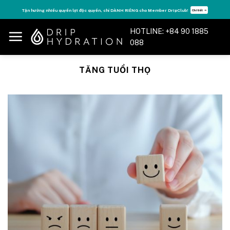
Skip
Tận hưởng nhiều quyền lợi độc quyền, chỉ DÀNH RIÊNG cho Member DripClub!
Chi tiết ➝
to
content
HOTLINE: +84 90 1885
088
TĂNG TUỔI THỌ