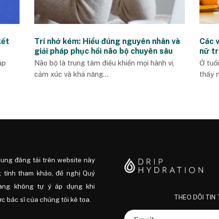
kết
Trí nhớ kém: Hiểu đúng nguyên nhân và
Các v
giải pháp phục hồi não bộ chuyên sâu
nữ t
ập
Não bộ là trung tâm điều khiển mọi hành vi,
Ở tuổ
cảm xúc và khả năng...
thấy 
dung đăng tải trên website này
 tính tham khảo, đề nghị Quý
àng không tự ý áp dụng khi
THEO DÕI TIN
 bác sĩ của chúng tôi kê toa.