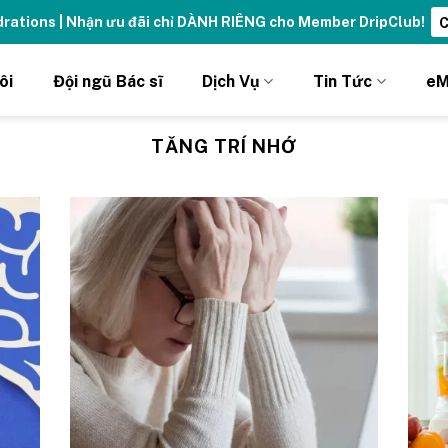
ydrations | Nhận ưu đãi chỉ DÀNH RIÊNG cho Member DripClub!
C
ôi
Đội ngũ Bác sĩ
Dịch Vụ
Tin Tức
eM
TĂNG TRÍ NHỚ