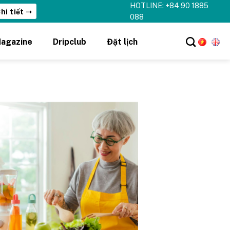
HOTLINE: +84 90 1885
hi tiết ➝
088
agazine
Dripclub
Đặt lịch