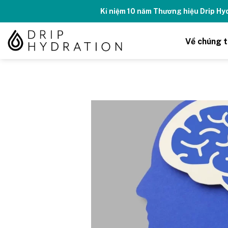
Skip
Kỉ niệm 10 năm Thương hiệu Drip H
to
content
Về chúng t