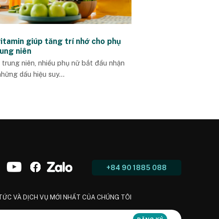
itamin giúp tăng trí nhớ cho phụ
rung niên
i trung niên, nhiều phụ nữ bắt đầu nhận
những dấu hiệu suy...
+84 90 1885 088
 TỨC VÀ DỊCH VỤ MỚI NHẤT CỦA CHÚNG TÔI