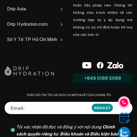
hoặc liệu pháp nào. Chúng tôi
Drip Asia
không chịu trách nhiệm về các
trường hợp tự ý áp dụng mà
Drip Hydration.com
không có sự chỉ định hoặc kê toa
của các bác sĩ.
Sở Y Tế TP Hồ Chí Minh
+849 0188 5088
THEO DÕI TIN TỨC VÀ DỊCH VỤ MỚI NHẤT CỦA CHÚNG TÔI
Tôi xác nhận đã đọc và đồng ý với nội dung
Chính
sách quyền riêng tư
,
Điều khoản và Điều kiện bảo