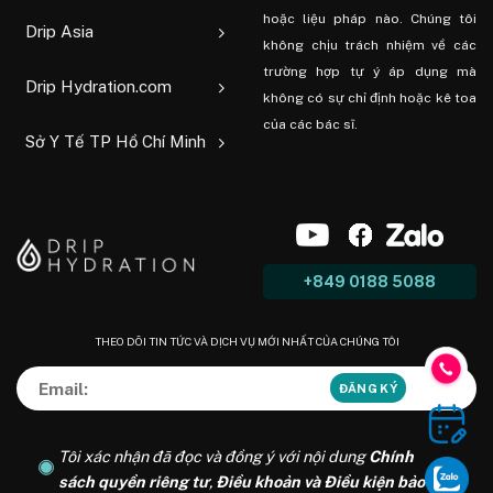
hoặc liệu pháp nào. Chúng tôi
Drip Asia
không chịu trách nhiệm về các
trường hợp tự ý áp dụng mà
Drip Hydration.com
không có sự chỉ định hoặc kê toa
của các bác sĩ.
Sở Y Tế TP Hồ Chí Minh
+849 0188 5088
THEO DÕI TIN TỨC VÀ DỊCH VỤ MỚI NHẤT CỦA CHÚNG TÔI
Tôi xác nhận đã đọc và đồng ý với nội dung
Chính
sách quyền riêng tư
,
Điều khoản và Điều kiện bảo