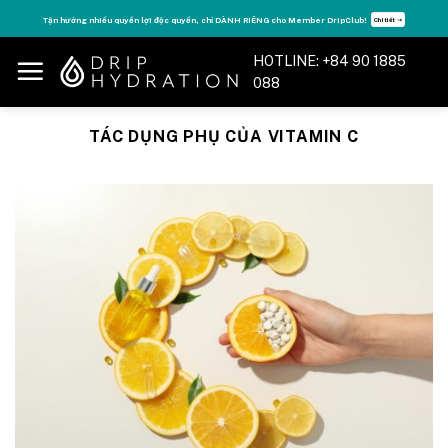
Skip
Tận hưởng nhiều quyền lợi độc quyền, chỉ DÀNH RIÊNG cho Member DripClub!
Chi tiết ➝
to
content
HOTLINE: +84 90 1885
088
TÁC DỤNG PHỤ CỦA VITAMIN C