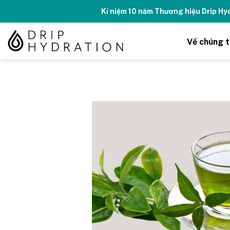
Skip
Kỉ niệm 10 năm Thương hiệu Drip H
to
content
Về chúng t