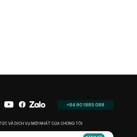
+84 90 1885 088
 TỨC VÀ DỊCH VỤ MỚI NHẤT CỦA CHÚNG TÔI