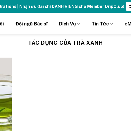
ydrations | Nhận ưu đãi chỉ DÀNH RIÊNG cho Member DripClub!
C
ôi
Đội ngũ Bác sĩ
Dịch Vụ
Tin Tức
eM
TÁC DỤNG CỦA TRÀ XANH