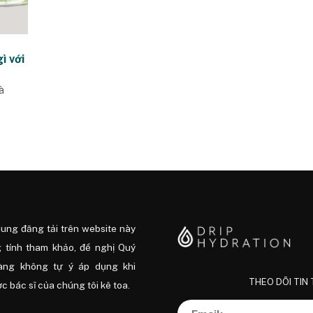
ì với
à
dung đăng tải trên website này
 tính tham khảo, đề nghị Quý
àng không tự ý áp dụng khi
THEO DÕI TIN
 bác sĩ của chúng tôi kê toa.