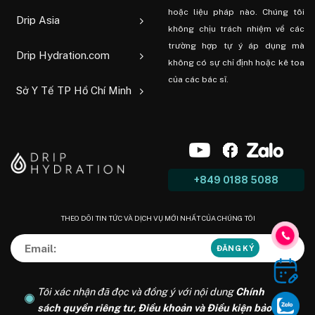
hoặc liệu pháp nào. Chúng tôi
Drip Asia
không chịu trách nhiệm về các
trường hợp tự ý áp dụng mà
Drip Hydration.com
không có sự chỉ định hoặc kê toa
của các bác sĩ.
Sở Y Tế TP Hồ Chí Minh
+849 0188 5088
THEO DÕI TIN TỨC VÀ DỊCH VỤ MỚI NHẤT CỦA CHÚNG TÔI
Tôi xác nhận đã đọc và đồng ý với nội dung
Chính
sách quyền riêng tư
,
Điều khoản và Điều kiện bảo