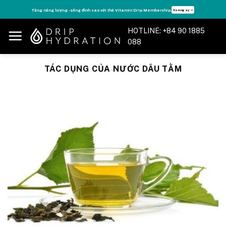
Skip
Tăng năng lượng - sống đỉnh cao với thẻ Vitamin Drip Membership.
Xem ngay ➝
to
content
HOTLINE: +84 90 1885
088
TÁC DỤNG CỦA NƯỚC DÂU TẰM