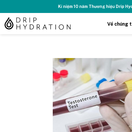
Skip
Kỉ niệm 10 năm Thương hiệu Drip H
to
content
Về chúng t