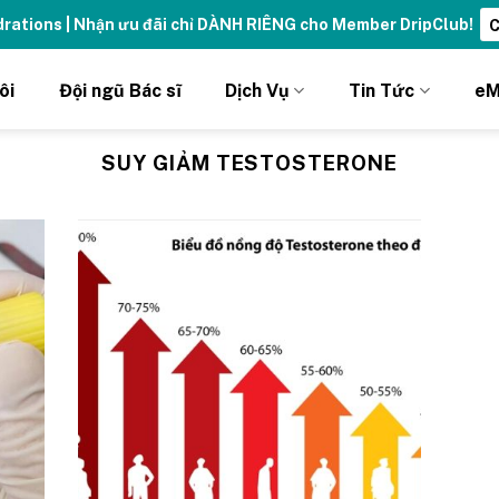
ydrations | Nhận ưu đãi chỉ DÀNH RIÊNG cho Member DripClub!
C
ôi
Đội ngũ Bác sĩ
Dịch Vụ
Tin Tức
eM
SUY GIẢM TESTOSTERONE