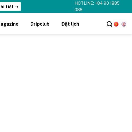
HOTLINE: +84 90 1885
hi tiết ➝
088
agazine
Dripclub
Đặt lịch