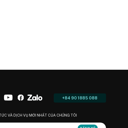
+84 90 1885 088
 TỨC VÀ DỊCH VỤ MỚI NHẤT CỦA CHÚNG TÔI