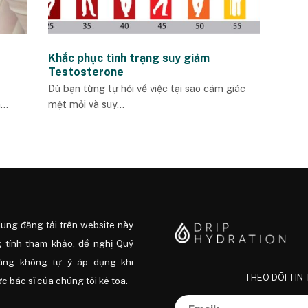
Khắc phục tình trạng suy giảm
Testosterone
Dù bạn từng tự hỏi về việc tại sao cảm giác
..
mệt mỏi và suy...
dung đăng tải trên website này
 tính tham khảo, đề nghị Quý
àng không tự ý áp dụng khi
THEO DÕI TIN
 bác sĩ của chúng tôi kê toa.