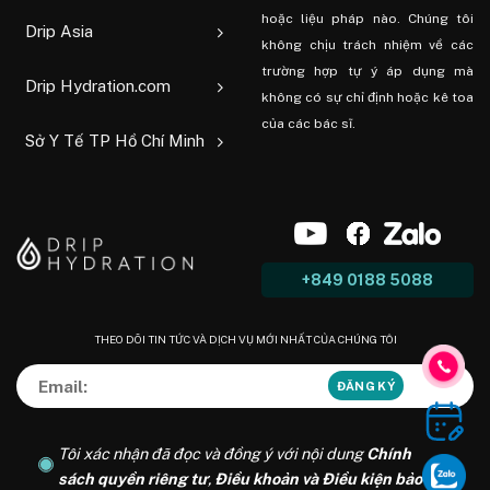
hoặc liệu pháp nào. Chúng tôi
Drip Asia
không chịu trách nhiệm về các
trường hợp tự ý áp dụng mà
Drip Hydration.com
không có sự chỉ định hoặc kê toa
của các bác sĩ.
Sở Y Tế TP Hồ Chí Minh
+849 0188 5088
THEO DÕI TIN TỨC VÀ DỊCH VỤ MỚI NHẤT CỦA CHÚNG TÔI
Tôi xác nhận đã đọc và đồng ý với nội dung
Chính
sách quyền riêng tư
,
Điều khoản và Điều kiện bảo