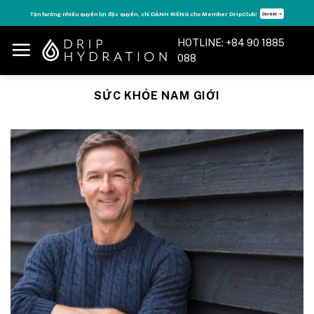
Skip
Tận hưởng nhiều quyền lợi độc quyền, chỉ DÀNH RIÊNG cho Member DripClub!
Chi tiết ➝
to
content
HOTLINE: +84 90 1885
088
SỨC KHỎE NAM GIỚI