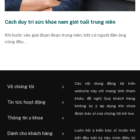
Cách duy trì sức khỏe nam giới tuổi trung niên
Khi bước vào giai đoạn đoạn trung niên, bất cứ người đàn ông
cũng đều...
Các nội dung đăng tải trên
Về chúng tôi
website này chỉ mang tính tham
khảo, đề nghị Quý khách hàng
Tin tức hoạt động
không tự ý áp dụng khi chưa
được bác sĩ của chúng tôi kê toa.
Thông tin y khoa
Luôn hỏi ý kiến ​​bác sĩ trước khi
Dành cho khách hàng
bắt đầu bất kỳ liệu trình điều trị