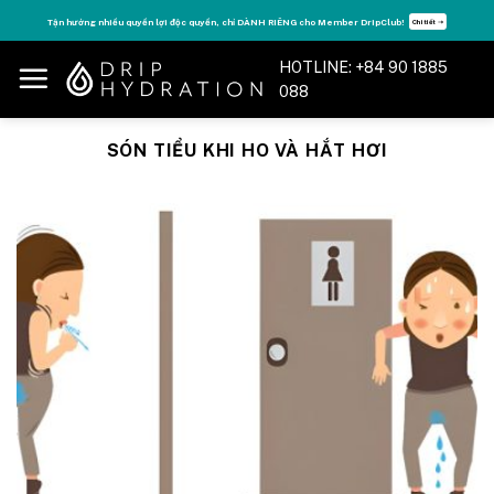
Skip
Tận hưởng nhiều quyền lợi độc quyền, chỉ DÀNH RIÊNG cho Member DripClub!
Chi tiết ➝
to
content
HOTLINE: +84 90 1885
088
SÓN TIỂU KHI HO VÀ HẮT HƠI