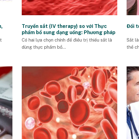
n,
Truyền sắt (IV therapy) so với Thực
Đối t
phẩm bổ sung dạng uống: Phương pháp
nào hiệu quả hơn?
t
Có hai lựa chọn chính để điều trị thiếu sắt là
Sắt l
dùng thực phẩm bổ...
thể ch