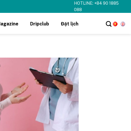
HOTLINE: +84 90 1885
 cho Member DripClub!
Chi tiết ➝
088
agazine
Dripclub
Đặt lịch