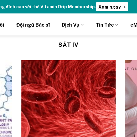
năm Thương hiệu Drip Hydrations | Nhận ưu đãi chỉ DÀNH RIÊNG
ôi
Đội ngũ Bác sĩ
Dịch Vụ
Tin Tức
eM
SẮT IV