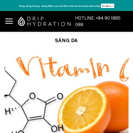
Skip
Tăng năng lượng - sống đỉnh cao với thẻ Vitamin Drip Membership.
Xem ngay ➝
to
content
HOTLINE: +84 90 1885
088
SÁNG DA