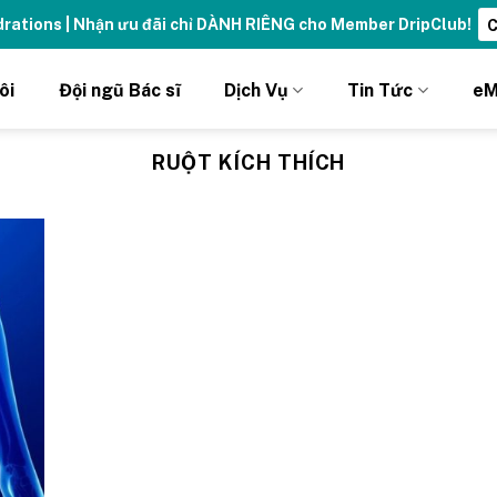
ydrations | Nhận ưu đãi chỉ DÀNH RIÊNG cho Member DripClub!
C
ôi
Đội ngũ Bác sĩ
Dịch Vụ
Tin Tức
eM
RUỘT KÍCH THÍCH