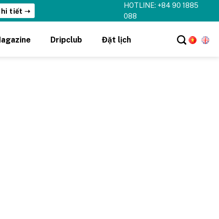
HOTLINE: +84 90 1885
hi tiết ➝
088
agazine
Dripclub
Đặt lịch