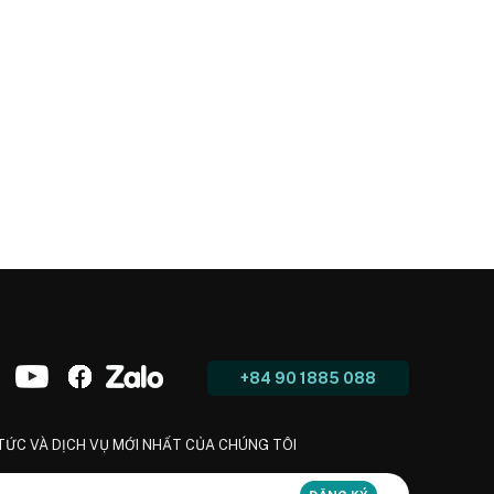
+84 90 1885 088
 TỨC VÀ DỊCH VỤ MỚI NHẤT CỦA CHÚNG TÔI