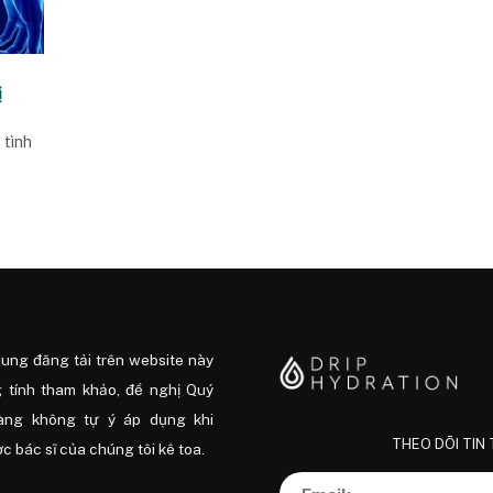
ị
 tình
dung đăng tải trên website này
 tính tham khảo, đề nghị Quý
àng không tự ý áp dụng khi
THEO DÕI TIN
 bác sĩ của chúng tôi kê toa.