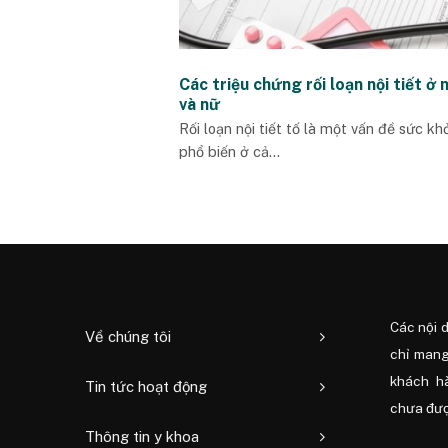
Các triệu chứng rối loạn nội tiết ở
và nữ
Rối loạn nội tiết tố là một vấn đề sức kh
phổ biến ở cả...
Các nội 
Về chúng tôi
chỉ mang
khách h
Tin tức hoạt động
chưa được
Thông tin y khoa