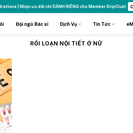
ydrations | Nhận ưu đãi chỉ DÀNH RIÊNG cho Member DripClub!
C
ôi
Đội ngũ Bác sĩ
Dịch Vụ
Tin Tức
eM
RỐI LOẠN NỘI TIẾT Ở NỮ