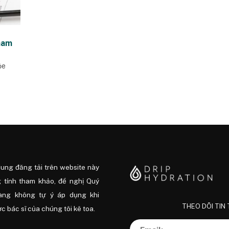
 nam
ỏe
dung đăng tải trên website này
 tính tham khảo, đề nghị Quý
àng không tự ý áp dụng khi
THEO DÕI TIN
 bác sĩ của chúng tôi kê toa.