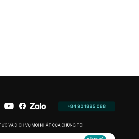
+84 90 1885 088
 TỨC VÀ DỊCH VỤ MỚI NHẤT CỦA CHÚNG TÔI