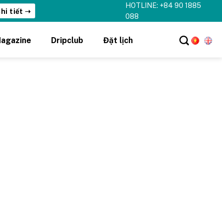
HOTLINE: +84 90 1885
hi tiết ➝
088
agazine
Dripclub
Đặt lịch