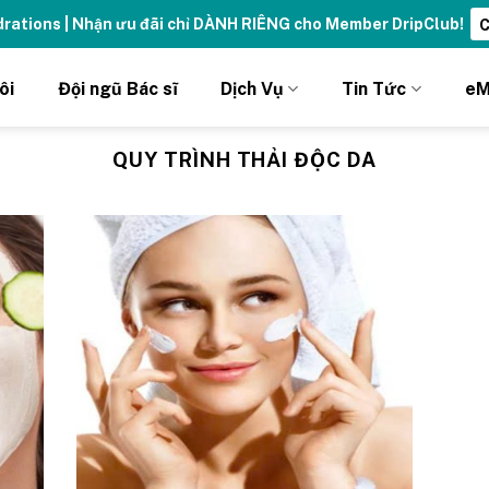
ydrations | Nhận ưu đãi chỉ DÀNH RIÊNG cho Member DripClub!
C
ôi
Đội ngũ Bác sĩ
Dịch Vụ
Tin Tức
eM
QUY TRÌNH THẢI ĐỘC DA