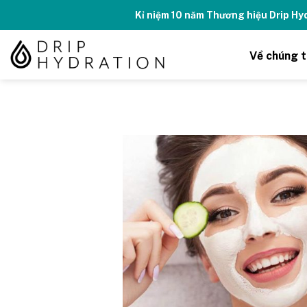
Skip
Kỉ niệm 10 năm Thương hiệu Drip H
to
content
Về chúng t