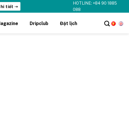
HOTLINE: +84 90 1885
hi tiết ➝
088
agazine
Dripclub
Đặt lịch