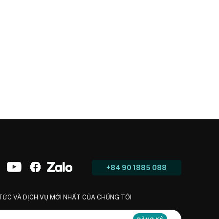
+84 90 1885 088
 TỨC VÀ DỊCH VỤ MỚI NHẤT CỦA CHÚNG TÔI