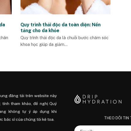
 da
Quy trình thải độc da toàn diện: Nền
tảng cho da khỏe
 chân
Quy trình thải độc da là chuỗi bước chăm sóc
khoa học giúp da giảm...
dung đăng tải trên website này
 tính tham khảo, đề nghị Quý
àng không tự ý áp dụng khi
THEO DÕI TIN
 bác sĩ của chúng tôi kê toa.