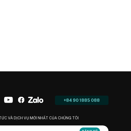
+84 90 1885 088
 TỨC VÀ DỊCH VỤ MỚI NHẤT CỦA CHÚNG TÔI