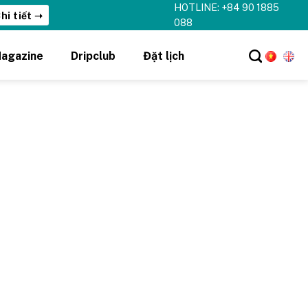
HOTLINE: +84 90 1885
hi tiết ➝
088
agazine
Dripclub
Đặt lịch