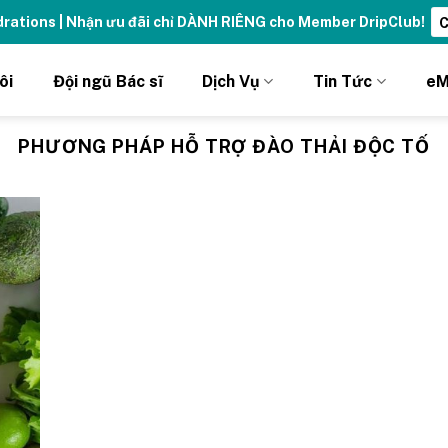
ydrations | Nhận ưu đãi chỉ DÀNH RIÊNG cho Member DripClub!
C
ôi
Đội ngũ Bác sĩ
Dịch Vụ
Tin Tức
eM
PHƯƠNG PHÁP HỖ TRỢ ĐÀO THẢI ĐỘC TỐ