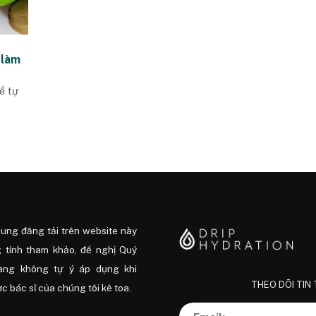
 làm
hể tự
dung đăng tải trên website này
 tính tham khảo, đề nghị Quý
àng không tự ý áp dụng khi
THEO DÕI TIN
 bác sĩ của chúng tôi kê toa.