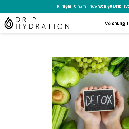
Skip
Kỉ niệm 10 năm Thương hiệu Drip H
to
content
Về chúng t