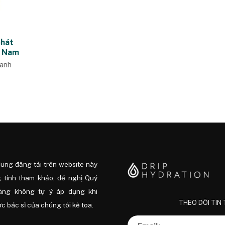
phát
t Nam
hanh
dung đăng tải trên website này
 tính tham khảo, đề nghị Quý
àng không tự ý áp dụng khi
THEO DÕI TIN
 bác sĩ của chúng tôi kê toa.