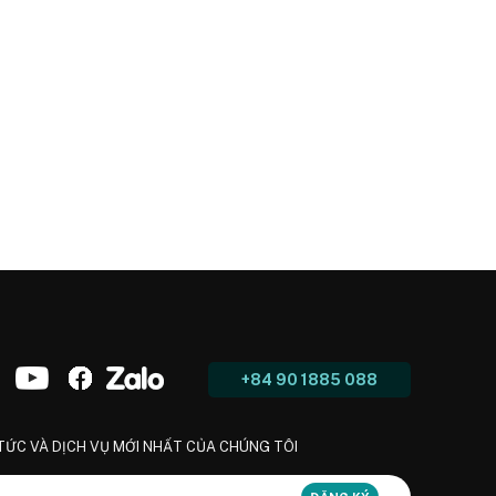
+84 90 1885 088
 TỨC VÀ DỊCH VỤ MỚI NHẤT CỦA CHÚNG TÔI