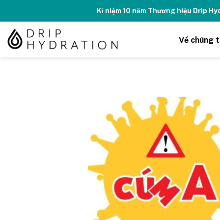
Skip
Kỉ niệm 10 năm Thương hiệu Drip H
to
content
Về chúng t