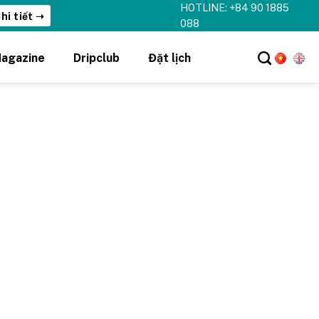
HOTLINE: +84 90 1885
hi tiết ➝
088
agazine
Dripclub
Đặt lịch