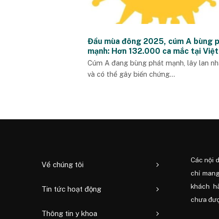
Đầu mùa đông 2025, cúm A bùng 
mạnh: Hơn 132.000 ca mắc tại Việ
Cúm A đang bùng phát mạnh, lây lan n
và có thể gây biến chứng...
Các nội 
Về chúng tôi
chỉ mang
khách h
Tin tức hoạt động
chưa được
Thông tin y khoa