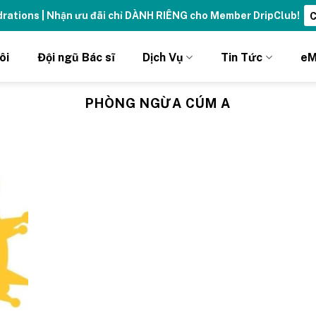
ydrations | Nhận ưu đãi chỉ DÀNH RIÊNG cho Member DripClub!
C
ôi
Đội ngũ Bác sĩ
Dịch Vụ
Tin Tức
eM
PHÒNG NGỪA CÚM A