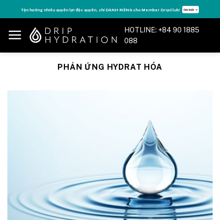
Skip
Tận hưởng nhiều quyền lợi độc quyền, chỉ DÀNH RIÊNG cho Member DripClub!
Chi tiết ➝
to
content
HOTLINE: +84 90 1885
088
PHẢN ỨNG HYDRAT HÓA