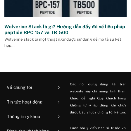
Wolverine Stack là gì? Hướng dẫn đầy đủ về liệu pháp
peptide BPC-157 và TB-500
Wolverine stack là một thuật ngữ được sử dụng để mô tả sự kết
hợp...
Các nội dung đăng tải trên
Về chúng tôi
website này chỉ mang tính tham
khảo, đề nghị Quý khách hàng
Tin tức hoạt động
không tự ý áp dụng khi chưa
được bác sĩ của chúng tôi kê toa.
Thông tin y khoa
Luôn hỏi ý kiến ​​bác sĩ trước khi