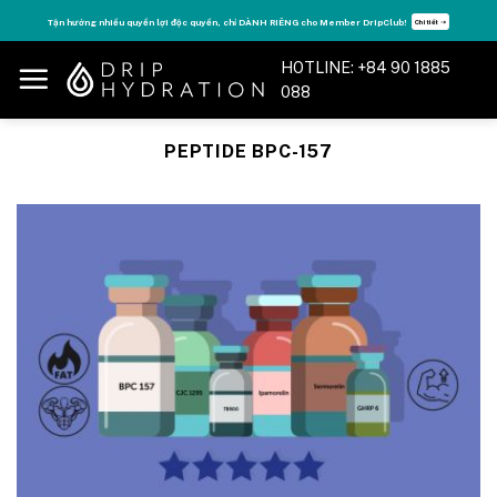
Skip
Tận hưởng nhiều quyền lợi độc quyền, chỉ DÀNH RIÊNG cho Member DripClub!
Chi tiết ➝
to
content
HOTLINE: +84 90 1885
088
PEPTIDE BPC-157