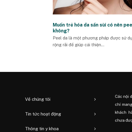
Muốn trẻ hóa da sần sùi có nên pee
không?
Peel da là một phương pháp được sử d
rộng rãi để giúp cải thiện...
Các nội 
Về chúng tôi
chỉ mang
khách h
Tin tức hoạt động
chưa được
Thông tin y khoa