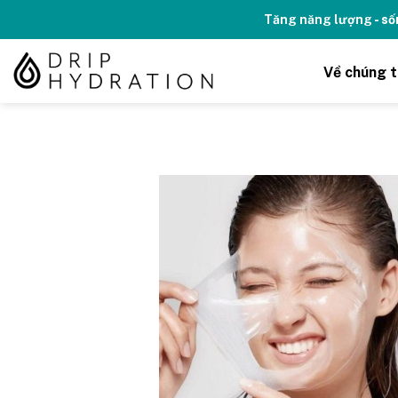
Skip
Tăng năng lượng - số
to
content
Về chúng t