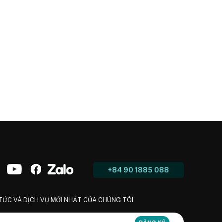
+84 90 1885 088
 TỨC VÀ DỊCH VỤ MỚI NHẤT CỦA CHÚNG TÔI