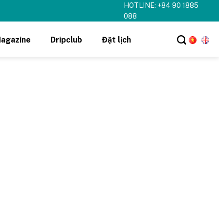
HOTLINE: +84 90 1885
088
agazine
Dripclub
Đặt lịch