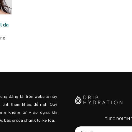
l da
ụng
dung đăng tải trên website này
 tính tham khảo, đề nghị Quý
àng không tự ý áp dụng khi
THEO DÕI TIN
 bác sĩ của chúng tôi kê toa.