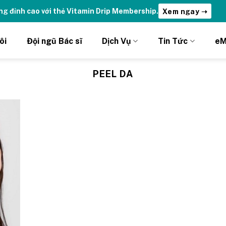
ng đỉnh cao với thẻ Vitamin Drip Membership.
Xem ngay ➝
ôi
Đội ngũ Bác sĩ
Dịch Vụ
Tin Tức
eM
PEEL DA