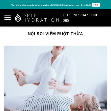
Skip
Tận hưởng nhiều quyền lợi độc quyền, chỉ DÀNH RIÊNG cho Member DripClub!
Chi tiết ➝
to
content
HOTLINE: +84 90 1885
088
NỘI SOI VIÊM RUỘT THỪA