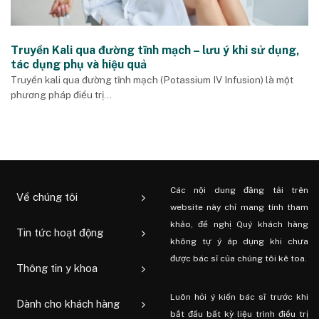
Truyền Kali qua đường tĩnh mạch – lưu ý khi sử dụng,
tác dụng phụ và hiệu quả
Truyền kali qua đường tĩnh mạch (Potassium IV Infusion) là một
phương pháp điều trị...
Các nội dung đăng tải trên
Về chúng tôi
website này chỉ mang tính tham
khảo, đề nghị Quý khách hàng
Tin tức hoạt động
không tự ý áp dụng khi chưa
được bác sĩ của chúng tôi kê toa.
Thông tin y khoa
Luôn hỏi ý kiến ​​bác sĩ trước khi
Dành cho khách hàng
bắt đầu bất kỳ liệu trình điều trị