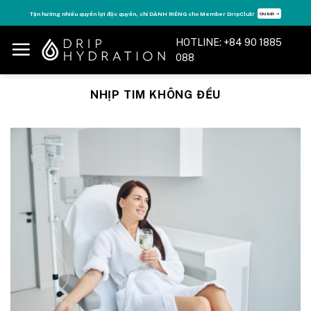
Skip
Tận hưởng nhiều quyền lợi độc quyền, chỉ DÀNH RIÊNG cho Member DripClub!
Chi tiết ➝
to
content
HOTLINE: +84 90 1885
088
NHỊP TIM KHÔNG ĐỀU