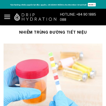
Skip
Tận hưởng nhiều quyền lợi độc quyền, chỉ DÀNH RIÊNG cho Member DripClub!
Chi tiết ➝
to
content
HOTLINE: +84 90 1885
088
NHIỄM TRÙNG ĐƯỜNG TIẾT NIỆU