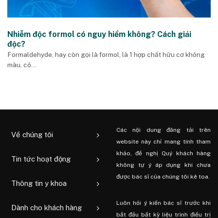
Nhiễm độc formol có nguy hiểm không? Cách giải
độc?
Formaldehyde, hay còn gọi là formol, là 1 hợp chất hữu cơ không
màu, có...
Các nội dung đăng tải trên
Về chúng tôi
website này chỉ mang tính tham
khảo, đề nghị Quý khách hàng
Tin tức hoạt động
không tự ý áp dụng khi chưa
được bác sĩ của chúng tôi kê toa.
Thông tin y khoa
Luôn hỏi ý kiến ​​bác sĩ trước khi
Dành cho khách hàng
bắt đầu bất kỳ liệu trình điều trị