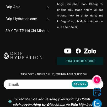
hoặc liệu pháp nào. Chúng tôi
Drip Asia
không chịu trách nhiệm về các
trường hợp tự ý áp dụng mà
Drip Hydration.com
không có sự chỉ định hoặc kê toa
của các bác sĩ.
Sở Y Tế TP Hồ Chí Minh
+849 0188 5088
THEO DÕI TIN TỨC VÀ DỊCH VỤ MỚI NHẤT CỦA CHÚNG TÔI
Tôi xác nhận đã đọc và đồng ý với nội dung
Chính
sách quyền riêng tư
,
Điều khoản và Điều kiện bảo