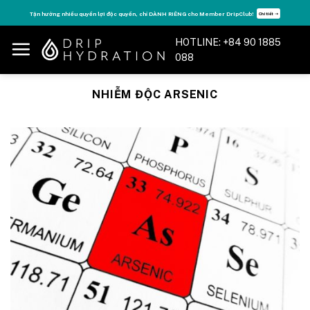
Skip
Tận hưởng nhiều quyền lợi độc quyền, chỉ DÀNH RIÊNG cho Member DripClub!
Chi tiết ➝
to
content
HOTLINE: +84 90 1885
088
NHIỄM ĐỘC ARSENIC