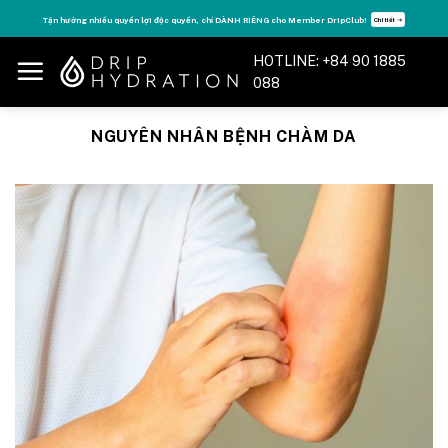
Skip
Tận hưởng nhiều quyền lợi độc quyền, chỉ DÀNH RIÊNG cho Member DripClub!
Chi tiết ➝
to
content
HOTLINE: +84 90 1885
088
NGUYÊN NHÂN BỆNH CHÀM DA