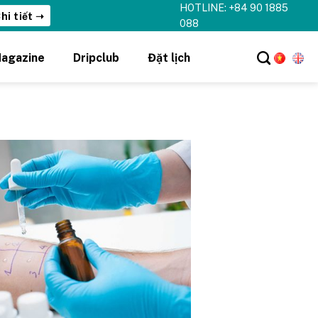
HOTLINE: +84 90 1885
088
agazine
Dripclub
Đặt lịch