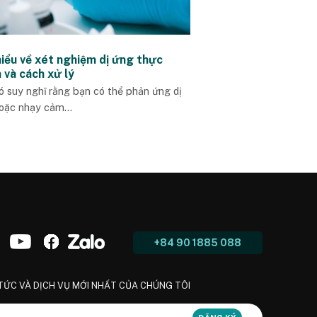
hiểu về xét nghiệm dị ứng thực
 và cách xử lý
ó suy nghĩ rằng bạn có thể phản ứng dị
oặc nhạy cảm...
+84 90 1885 088
 TỨC VÀ DỊCH VỤ MỚI NHẤT CỦA CHÚNG TÔI