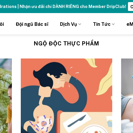
ng đỉnh cao với thẻ Vitamin Drip Membership.
Xem ngay ➝
ôi
Đội ngũ Bác sĩ
Dịch Vụ
Tin Tức
eM
NGỘ ĐỘC THỰC PHẨM