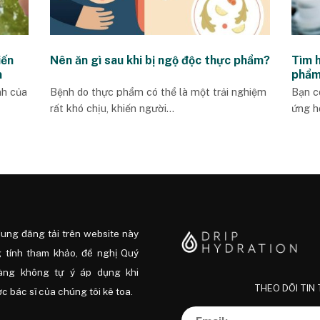
iến
Nên ăn gì sau khi bị ngộ độc thực phẩm?
Tìm 
m
phẩm
nh của
Bệnh do thực phẩm có thể là một trải nghiệm
Bạn c
rất khó chịu, khiến người...
ứng h
dung đăng tải trên website này
 tính tham khảo, đề nghị Quý
àng không tự ý áp dụng khi
THEO DÕI TIN
 bác sĩ của chúng tôi kê toa.