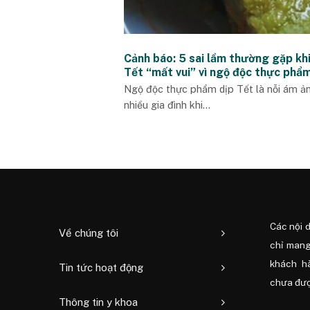
Cảnh báo: 5 sai lầm thường gặp kh
Tết “mất vui” vì ngộ độc thực phẩ
Ngộ độc thực phẩm dịp Tết là nỗi ám ả
nhiều gia đình khi...
Các nội 
Về chúng tôi
chỉ mang
khách h
Tin tức hoạt động
chưa được
Thông tin y khoa