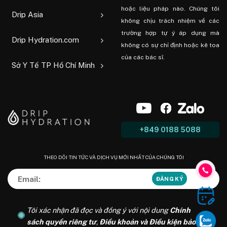
hoặc liệu pháp nào. Chúng tôi
Drip Asia
không chịu trách nhiệm về các
trường hợp tự ý áp dụng mà
Drip Hydration.com
không có sự chỉ định hoặc kê toa
của các bác sĩ.
Sở Y Tế TP Hồ Chí Minh
+849 0188 5088
THEO DÕI TIN TỨC VÀ DỊCH VỤ MỚI NHẤT CỦA CHÚNG TÔI
Tôi xác nhận đã đọc và đồng ý với nội dung
Chính
sách quyền riêng tư
,
Điều khoản và Điều kiện bảo