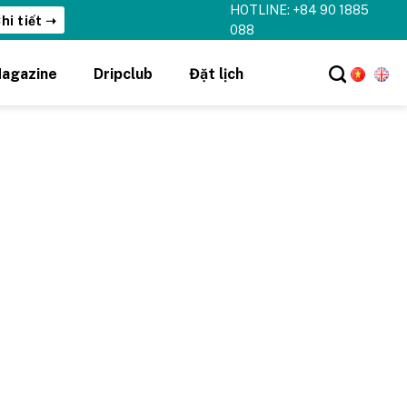
HOTLINE: +84 90 1885
hi tiết ➝
088
agazine
Dripclub
Đặt lịch