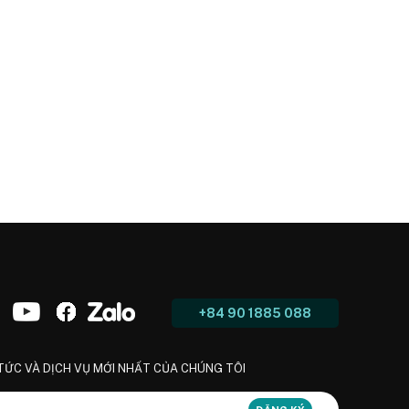
+84 90 1885 088
 TỨC VÀ DỊCH VỤ MỚI NHẤT CỦA CHÚNG TÔI