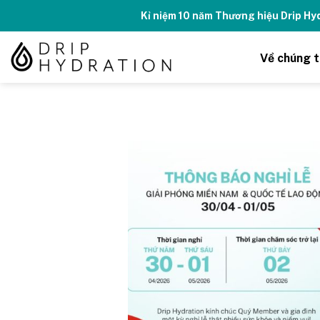
Skip
Kỉ niệm 10 năm Thương hiệu Drip H
to
content
Về chúng t