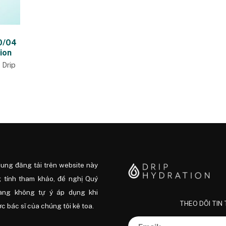
30/04
ion
 Drip
dung đăng tải trên website này
 tính tham khảo, đề nghị Quý
àng không tự ý áp dụng khi
THEO DÕI TIN
 bác sĩ của chúng tôi kê toa.