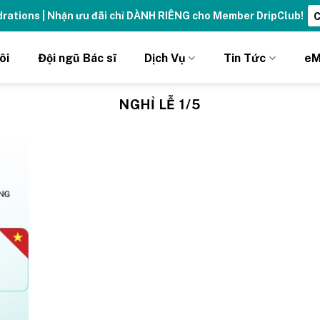
ydrations | Nhận ưu đãi chỉ DÀNH RIÊNG cho Member DripClub!
C
ôi
Đội ngũ Bác sĩ
Dịch Vụ
Tin Tức
eM
NGHỈ LỄ 1/5