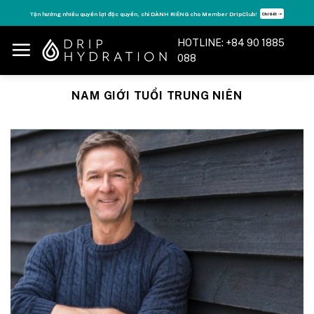
Skip
Tận hưởng nhiều quyền lợi độc quyền, chỉ DÀNH RIÊNG cho Member DripClub!
Chi tiết ➝
to
content
HOTLINE: +84 90 1885
088
NAM GIỚI TUỔI TRUNG NIÊN