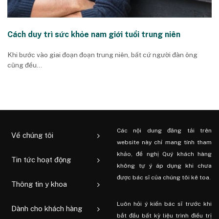
Cách duy trì sức khỏe nam giới tuổi trung niên
Khi bước vào giai đoạn đoạn trung niên, bất cứ người đàn ông
cũng đều...
Các nội dung đăng tải trên
Về chúng tôi
website này chỉ mang tính tham
khảo, đề nghị Quý khách hàng
Tin tức hoạt động
không tự ý áp dụng khi chưa
được bác sĩ của chúng tôi kê toa.
Thông tin y khoa
Luôn hỏi ý kiến ​​bác sĩ trước khi
Dành cho khách hàng
bắt đầu bất kỳ liệu trình điều trị