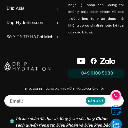
hoặc liệu pháp nào. Chúng tôi
Drip Asia
không chịu trách nhiệm về các
trường hợp tự ý áp dụng mà
Drip Hydration.com
không có sự chỉ định hoặc kê toa
của các bác sĩ.
Sở Y Tế TP Hồ Chí Minh
+849 0188 5088
THEO DÕI TIN TỨC VÀ DỊCH VỤ MỚI NHẤT CỦA CHÚNG TÔI
Tôi xác nhận đã đọc và đồng ý với nội dung
Chính
sách quyền riêng tư
,
Điều khoản và Điều kiện bảo