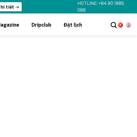
HOTLINE: +84 90 1885
hi tiết ➝
088
agazine
Dripclub
Đặt lịch