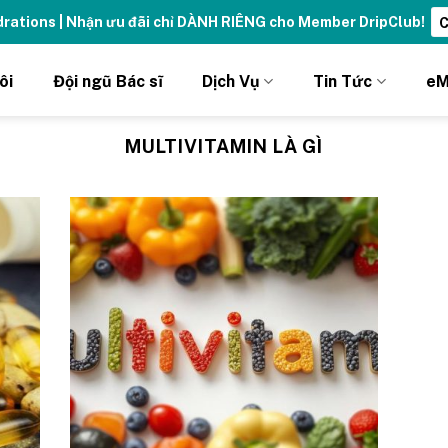
ydrations | Nhận ưu đãi chỉ DÀNH RIÊNG cho Member DripClub!
C
ôi
Đội ngũ Bác sĩ
Dịch Vụ
Tin Tức
eM
MULTIVITAMIN LÀ GÌ