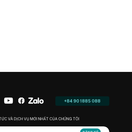
+84 90 1885 088
 TỨC VÀ DỊCH VỤ MỚI NHẤT CỦA CHÚNG TÔI