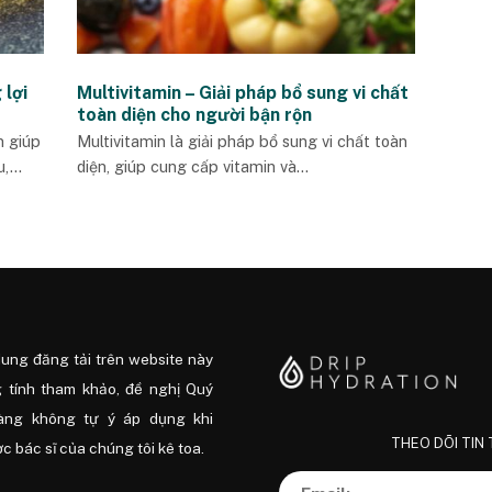
 lợi
Multivitamin – Giải pháp bổ sung vi chất
toàn diện cho người bận rộn
n giúp
Multivitamin là giải pháp bổ sung vi chất toàn
...
diện, giúp cung cấp vitamin và...
dung đăng tải trên website này
 tính tham khảo, đề nghị Quý
àng không tự ý áp dụng khi
THEO DÕI TIN
 bác sĩ của chúng tôi kê toa.