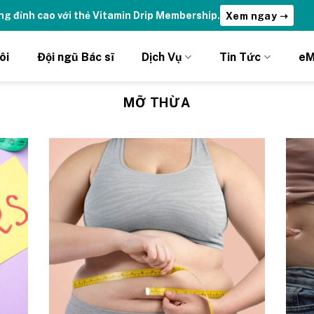
ng đỉnh cao với thẻ Vitamin Drip Membership.
Xem ngay ➝
ôi
Đội ngũ Bác sĩ
Dịch Vụ
Tin Tức
eM
MỠ THỪA