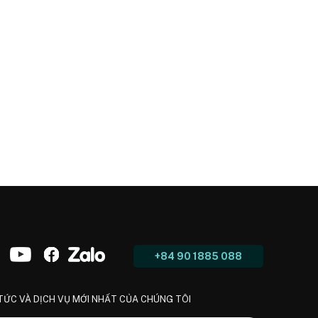
+84 90 1885 088
 TỨC VÀ DỊCH VỤ MỚI NHẤT CỦA CHÚNG TÔI