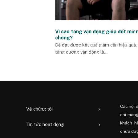
Vì sao tăng vận động giúp đốt mỡ 
chóng?
Để đạt được kết quả giảm cân hiệu quả, 
tăng cường vận động là...
Các nội 
Về chúng tôi
chỉ mang
khách h
Tin tức hoạt động
chưa được