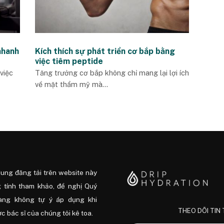
nhanh
Kích thích sự phát triển cơ bắp bằng
việc tiêm peptide
việc
Tăng trưởng cơ bắp không chỉ mang lại lợi ích
về mặt thẩm mỹ mà...
dung đăng tải trên website này
 tính tham khảo, đề nghị Quý
àng không tự ý áp dụng khi
THEO DÕI TIN
 bác sĩ của chúng tôi kê toa.