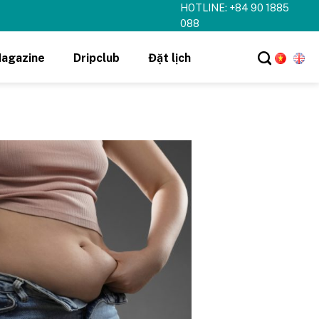
HOTLINE: +84 90 1885
088
agazine
Dripclub
Đặt lịch