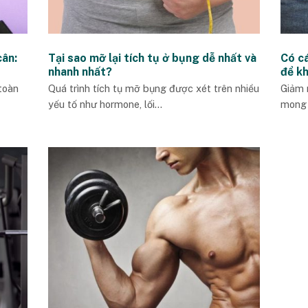
cân:
Tại sao mỡ lại tích tụ ở bụng dễ nhất và
Có cá
nhanh nhất?
để k
toàn
Quá trình tích tụ mỡ bụng được xét trên nhiều
Giảm 
yếu tố như hormone, lối...
mong 