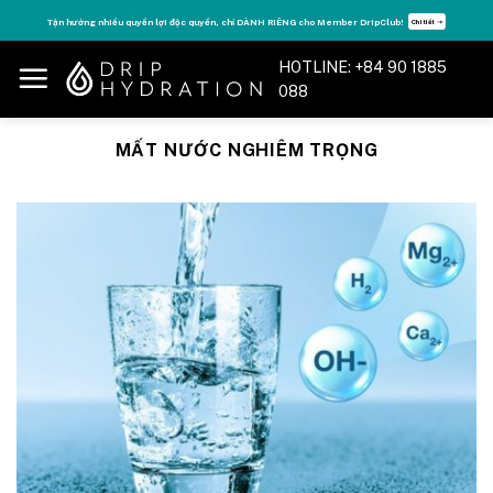
Skip
Tận hưởng nhiều quyền lợi độc quyền, chỉ DÀNH RIÊNG cho Member DripClub!
Chi tiết ➝
to
content
HOTLINE: +84 90 1885
088
MẤT NƯỚC NGHIÊM TRỌNG