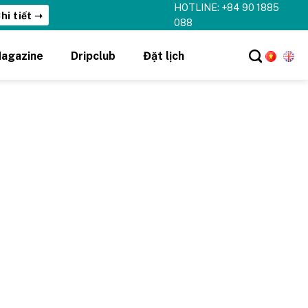
HOTLINE: +84 90 1885
hi tiết ➝
088
agazine
Dripclub
Đặt lịch