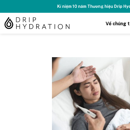
Skip
Kỉ niệm 10 năm Thương hiệu Drip H
to
content
Về chúng t