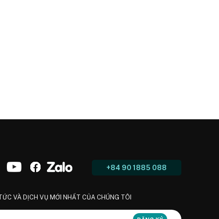
+84 90 1885 088
 TỨC VÀ DỊCH VỤ MỚI NHẤT CỦA CHÚNG TÔI