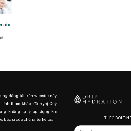
ớc do
mất
dung đăng tải trên website này
 tính tham khảo, đề nghị Quý
àng không tự ý áp dụng khi
THEO DÕI TIN
 bác sĩ của chúng tôi kê toa.