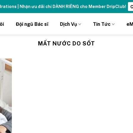
ydrations | Nhận ưu đãi chỉ DÀNH RIÊNG cho Member DripClub!
C
ôi
Đội ngũ Bác sĩ
Dịch Vụ
Tin Tức
eM
MẤT NƯỚC DO SỐT