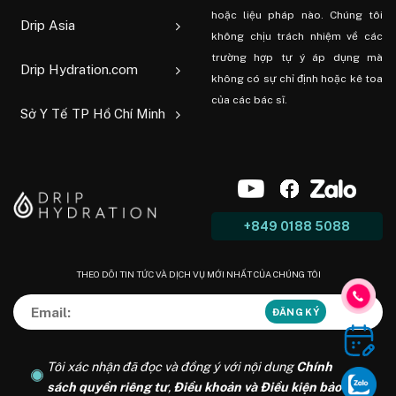
hoặc liệu pháp nào. Chúng tôi
Drip Asia
không chịu trách nhiệm về các
trường hợp tự ý áp dụng mà
Drip Hydration.com
không có sự chỉ định hoặc kê toa
của các bác sĩ.
Sở Y Tế TP Hồ Chí Minh
+849 0188 5088
THEO DÕI TIN TỨC VÀ DỊCH VỤ MỚI NHẤT CỦA CHÚNG TÔI
Tôi xác nhận đã đọc và đồng ý với nội dung
Chính
sách quyền riêng tư
,
Điều khoản và Điều kiện bảo