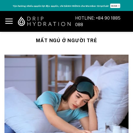
Skip
Tận hưởng nhiều quyền lợi độc quyền, chỉ DÀNH RIÊNG cho Member DripClub!
Chi tiết ➝
to
content
HOTLINE: +84 90 1885
088
MẤT NGỦ Ở NGƯỜI TRẺ