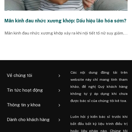
Mãn kinh đau nhức xương khớp: Dấu hiệu lão hóa sớm?
Mãn kinh đau nhức xương khớp xảy ra khi nội tiết tố nữ suy giảm,...
Các nội dung đăng tải trên
Về chúng tôi
website này chỉ mang tính tham
khảo, đề nghị Quý khách hàng
Tin tức hoạt động
không tự ý áp dụng khi chưa
được bác sĩ của chúng tôi kê toa.
Thông tin y khoa
Luôn hỏi ý kiến ​​bác sĩ trước khi
Dành cho khách hàng
bắt đầu bất kỳ liệu trình điều trị
hoặc liệu pháp nào. Chúng tôi