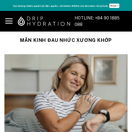
Skip
Tận hưởng nhiều quyền lợi độc quyền, chỉ DÀNH RIÊNG cho Member DripClub!
Chi tiết ➝
to
content
HOTLINE: +84 90 1885
088
MÃN KINH ĐAU NHỨC XƯƠNG KHỚP