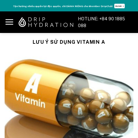
Skip
Tận hưởng nhiều quyền lợi độc quyền, chỉ DÀNH RIÊNG cho Member DripClub!
Chi tiết ➝
to
content
HOTLINE: +84 90 1885
088
LƯU Ý SỬ DỤNG VITAMIN A