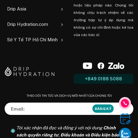
hoặc liệu pháp nào. Chúng tôi
Drip Asia
không chịu trách nhiệm về các
trường hợp tự ý áp dụng mà
Drip Hydration.com
không có sự chỉ định hoặc kê toa
của các bác sĩ.
Sở Y Tế TP Hồ Chí Minh
+849 0188 5088
THEO DÕI TIN TỨC VÀ DỊCH VỤ MỚI NHẤT CỦA CHÚNG TÔI
Tôi xác nhận đã đọc và đồng ý với nội dung
Chính
sách quyền riêng tư
,
Điều khoản và Điều kiện bảo