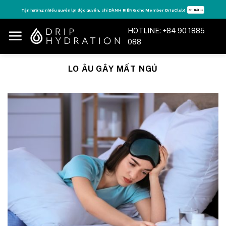
Skip
Tận hưởng nhiều quyền lợi độc quyền, chỉ DÀNH RIÊNG cho Member DripClub!
Chi tiết ➝
to
content
HOTLINE: +84 90 1885
088
LO ÂU GÂY MẤT NGỦ