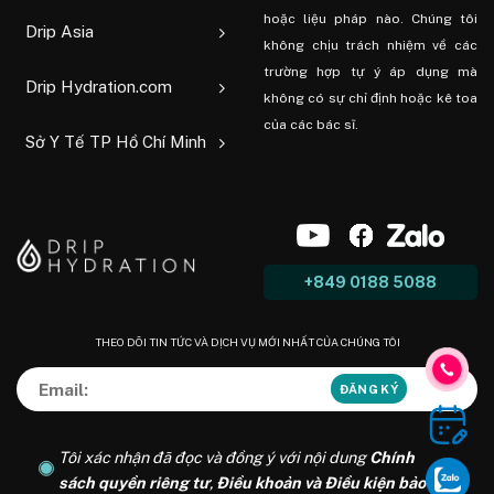
hoặc liệu pháp nào. Chúng tôi
Drip Asia
không chịu trách nhiệm về các
trường hợp tự ý áp dụng mà
Drip Hydration.com
không có sự chỉ định hoặc kê toa
của các bác sĩ.
Sở Y Tế TP Hồ Chí Minh
+849 0188 5088
THEO DÕI TIN TỨC VÀ DỊCH VỤ MỚI NHẤT CỦA CHÚNG TÔI
Tôi xác nhận đã đọc và đồng ý với nội dung
Chính
sách quyền riêng tư
,
Điều khoản và Điều kiện bảo