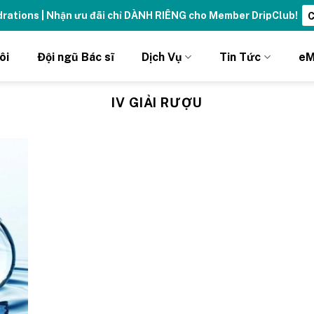
ydrations | Nhận ưu đãi chỉ DÀNH RIÊNG cho Member DripClub!
C
ôi
Đội ngũ Bác sĩ
Dịch Vụ
Tin Tức
eM
IV GIẢI RƯỢU