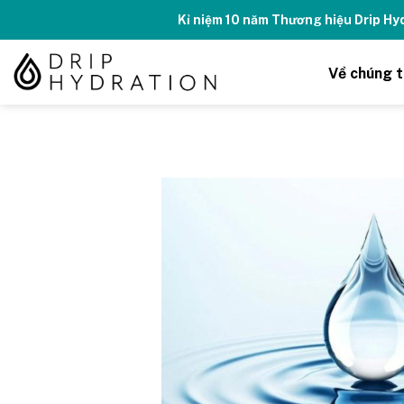
Skip
Kỉ niệm 10 năm Thương hiệu Drip H
to
content
Về chúng t