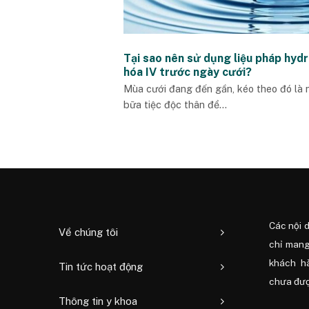
Tại sao nên sử dụng liệu pháp hydr
hóa IV trước ngày cưới?
Mùa cưới đang đến gần, kéo theo đó là
bữa tiệc độc thân để...
Các nội 
Về chúng tôi
chỉ mang
khách h
Tin tức hoạt động
chưa được
Thông tin y khoa