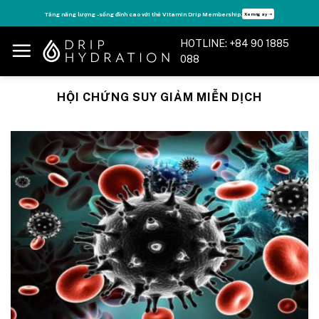
Skip
Tăng năng lượng - sống đỉnh cao với thẻ Vitamin Drip Membership.
Xem ngay ➝
to
content
HOTLINE: +84 90 1885
088
HỘI CHỨNG SUY GIẢM MIỄN DỊCH