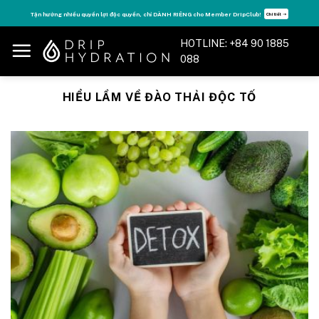
Skip
Tận hưởng nhiều quyền lợi độc quyền, chỉ DÀNH RIÊNG cho Member DripClub!
Chi tiết ➝
to
content
HOTLINE: +84 90 1885
088
HIỂU LẦM VỀ ĐÀO THẢI ĐỘC TỐ