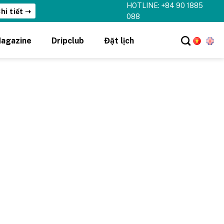
HOTLINE: +84 90 1885
hi tiết ➝
088
agazine
Dripclub
Đặt lịch