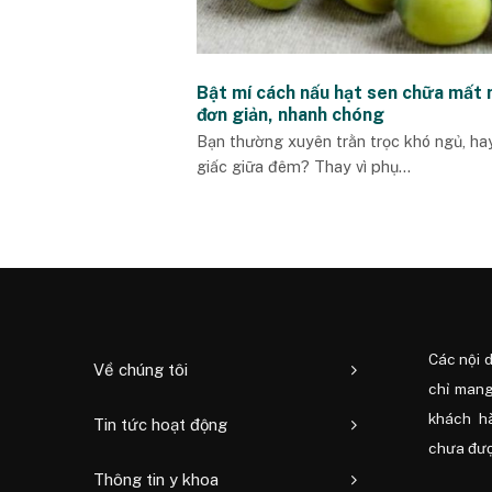
Bật mí cách nấu hạt sen chữa mất
đơn giản, nhanh chóng
Bạn thường xuyên trằn trọc khó ngủ, hay
giấc giữa đêm? Thay vì phụ...
Các nội 
Về chúng tôi
chỉ mang
khách h
Tin tức hoạt động
chưa được
Thông tin y khoa