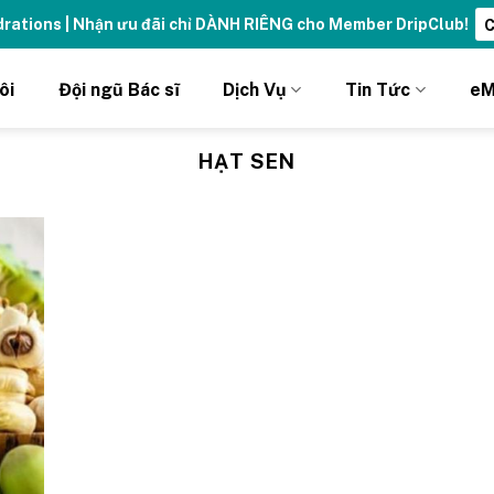
ydrations | Nhận ưu đãi chỉ DÀNH RIÊNG cho Member DripClub!
C
ôi
Đội ngũ Bác sĩ
Dịch Vụ
Tin Tức
eM
HẠT SEN