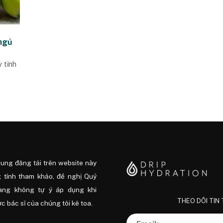
 ngủ
 tỉnh
dung đăng tải trên website này
 tính tham khảo, đề nghị Quý
àng không tự ý áp dụng khi
THEO DÕI TIN
 bác sĩ của chúng tôi kê toa.