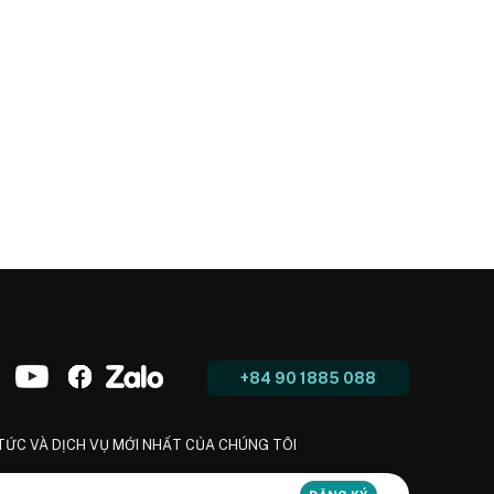
+84 90 1885 088
 TỨC VÀ DỊCH VỤ MỚI NHẤT CỦA CHÚNG TÔI